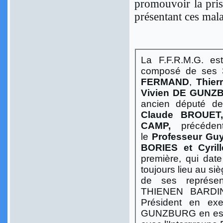
promouvoir la pris
présentant ces mala
La F.F.R.M.G. est
composé de ses 
FERMAND
,
Thier
Vivien DE GUN
ancien député de 
Claude BROUET,
CAMP,
précéde
le
Professeur Gu
BORIES et Cyri
première, qui dat
toujours lieu au si
de ses représen
THIENEN BARDIN
Président en ex
GUNZBURG en est le